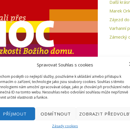
Další krás
Marek Ork
Zájezd do
Varhanní 
Zámecký o
Spravovat Souhlas s cookies
chom poskytli co nejlepší služby, používáme k ukládání a/nebo přístupu k
ormacím o zařízení, technologie jako jsou soubory cookies. Souhlas s těmito
hnologiemi nám umožní zpracovávat údaje, jako je chování při procházení neb
inečná ID na tomto webu. Nesouhlas nebo odvolání souhlasu může nepříznivě
ivnit určité vlastnosti a funkce.
publikové akce s názvem Noc kostelů.
o všechny otevřen
od 18
. hodiny
do 23
. hodiny.
PŘÍJMOUT
ODMÍTNOUT
ZOBRAZIT PŘEDVOLB
Zásady cookies