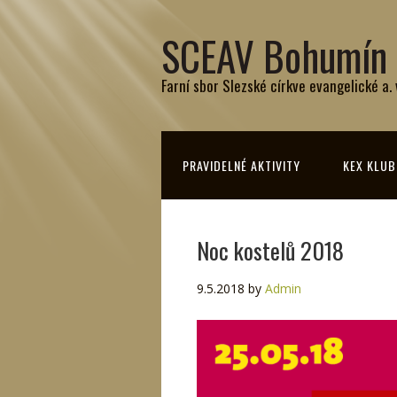
SCEAV Bohumín
Farní sbor Slezské církve evangelické a.
PRAVIDELNÉ AKTIVITY
KEX KLUB
Noc kostelů 2018
9.5.2018
by
Admin