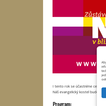
Aby
inf
tec
jed
ovl
I tento rok se účastníme celore
Náš evangelický kostel bude pr
Program: